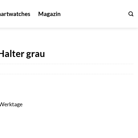
artwatches
Magazin
Halter grau
3 Werktage