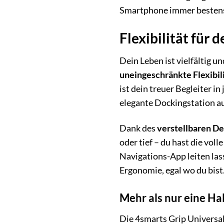
Smartphone immer bestens 
Flexibilität für 
Dein Leben ist vielfältig 
uneingeschränkte Flexibil
ist dein treuer Begleiter i
elegante Dockingstation au
Dank des
verstellbaren De
oder tief – du hast die vol
Navigations-App leiten la
Ergonomie, egal wo du bist
Mehr als nur eine Ha
Die 4smarts Grip Universal 