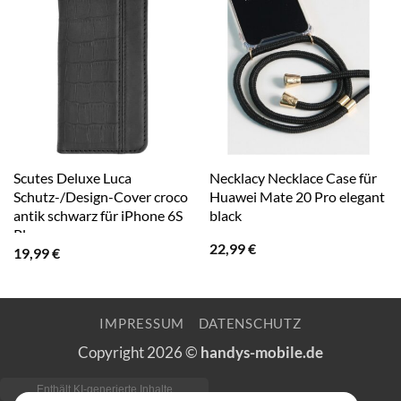
Scutes Deluxe Luca
Necklacy Necklace Case für
Schutz-/Design-Cover croco
Huawei Mate 20 Pro elegant
antik schwarz für iPhone 6S
black
Plus
22,99
€
19,99
€
IMPRESSUM
DATENSCHUTZ
Copyright 2026 ©
handys-mobile.de