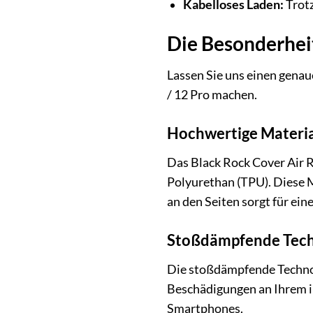
Kabelloses Laden:
Trotz
Die Besonderheit
Lassen Sie uns einen genau
/ 12 Pro machen.
Hochwertige Materia
Das Black Rock Cover Air
Polyurethan (TPU). Diese 
an den Seiten sorgt für ein
Stoßdämpfende Techn
Die stoßdämpfende Technolo
Beschädigungen an Ihrem iP
Smartphones.