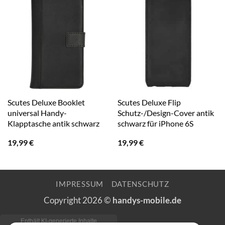
Scutes Deluxe Booklet
Scutes Deluxe Flip
universal Handy-
Schutz-/Design-Cover antik
Klapptasche antik schwarz
schwarz für iPhone 6S
19,99
€
19,99
€
IMPRESSUM
DATENSCHUTZ
Copyright 2026 ©
handys-mobile.de