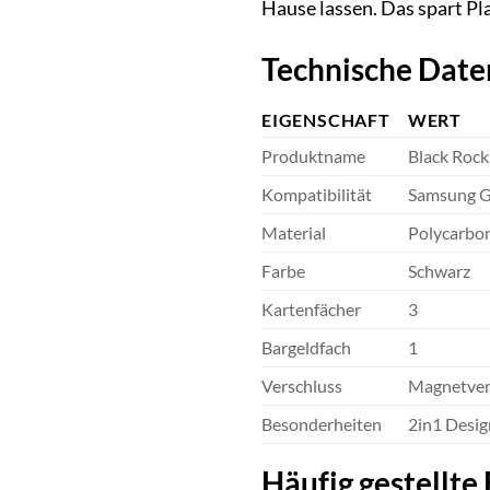
Hause lassen. Das spart Pl
Technische Date
EIGENSCHAFT
WERT
Produktname
Black Rock
Kompatibilität
Samsung G
Material
Polycarbon
Farbe
Schwarz
Kartenfächer
3
Bargeldfach
1
Verschluss
Magnetver
Besonderheiten
2in1 Desig
Häufig gestellte