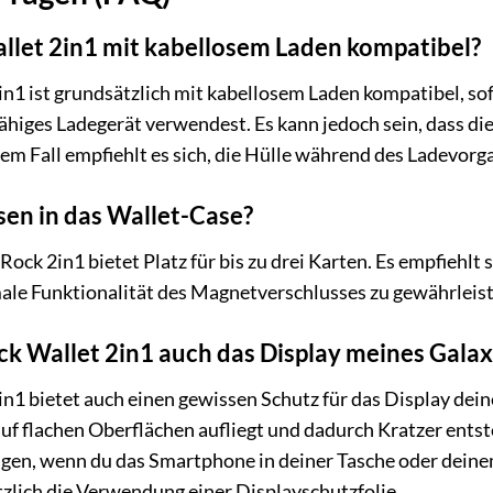
allet 2in1 mit kabellosem Laden kompatibel?
2in1 ist grundsätzlich mit kabellosem Laden kompatibel, s
ähiges Ladegerät verwendest. Es kann jedoch sein, dass die
sem Fall empfiehlt es sich, die Hülle während des Ladevorg
sen in das Wallet-Case?
ock 2in1 bietet Platz für bis zu drei Karten. Es empfiehlt s
male Funktionalität des Magnetverschlusses zu gewährleis
ck Wallet 2in1 auch das Display meines Gala
2in1 bietet auch einen gewissen Schutz für das Display de
 auf flachen Oberflächen aufliegt und dadurch Kratzer ent
gen, wenn du das Smartphone in deiner Tasche oder deine
zlich die Verwendung einer Displayschutzfolie.