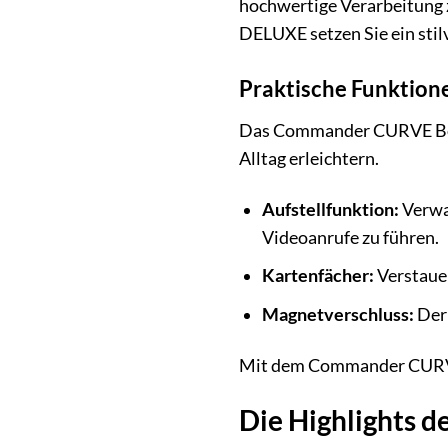
hochwertige Verarbeitung 
DELUXE setzen Sie ein sti
Praktische Funktione
Das Commander CURVE Book 
Alltag erleichtern.
Aufstellfunktion:
Verwa
Videoanrufe zu führen.
Kartenfächer:
Verstauen
Magnetverschluss:
Der 
Mit dem Commander CURVE B
Die Highlights