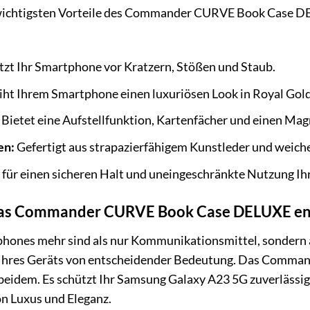
e wichtigsten Vorteile des Commander CURVE Book Case D
zt Ihr Smartphone vor Kratzern, Stößen und Staub.
iht Ihrem Smartphone einen luxuriösen Look in Royal Gold
Bietet eine Aufstellfunktion, Kartenfächer und einen Mag
en:
Gefertigt aus strapazierfähigem Kunstleder und weiche
 für einen sicheren Halt und uneingeschränkte Nutzung I
 das Commander CURVE Book Case DELUXE ent
tphones mehr sind als nur Kommunikationsmittel, sondern a
g Ihres Geräts von entscheidender Bedeutung. Das Comm
eidem. Es schützt Ihr Samsung Galaxy A23 5G zuverlässig 
on Luxus und Eleganz.