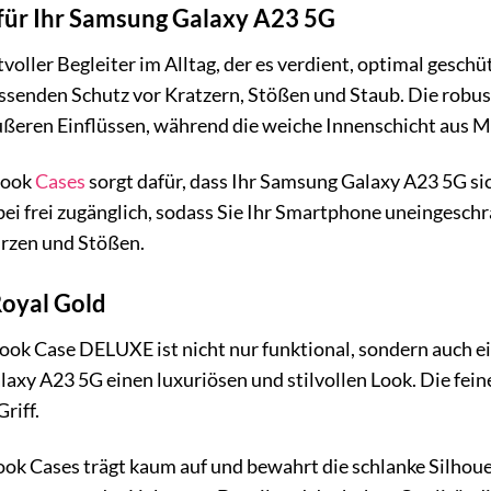
 für Ihr Samsung Galaxy A23 5G
tvoller Begleiter im Alltag, der es verdient, optimal g
senden Schutz vor Kratzern, Stößen und Staub. Die robu
äußeren Einflüssen, während die weiche Innenschicht aus M
Book
Cases
sorgt dafür, dass Ihr Samsung Galaxy A23 5G sich
ei frei zugänglich, sodass Sie Ihr Smartphone uneingesch
ürzen und Stößen.
Royal Gold
Case DELUXE ist nicht nur funktional, sondern auch ein 
axy A23 5G einen luxuriösen und stilvollen Look. Die fein
riff.
ok Cases trägt kaum auf und bewahrt die schlanke Silhoue