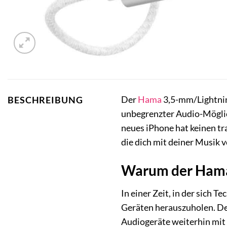
Der
Hama
3,5-mm/Lightning
BESCHREIBUNG
unbegrenzter Audio-Möglich
neues iPhone hat keinen tr
die dich mit deiner Musik v
Warum der Hama 
In einer Zeit, in der sich 
Geräten herauszuholen. De
Audiogeräte weiterhin mit 