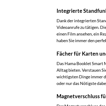
Integrierte Standfu
Dank der integrierten Sta
Videoanrufe zu tätigen. Di
einen Film ansehen, ein R
haben Sie immer den perfek
Fächer für Karten un
Das Hama Booklet Smart Mo
Alltag bieten. Verstauen Si
wichtigsten Dinge immer d
oder nur das Nötigste dab
Magnetverschluss fü