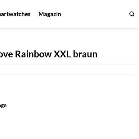
artwatches
Magazin
ove Rainbow XXL braun
age