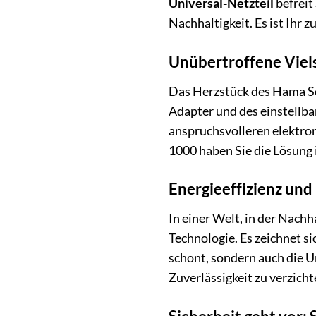
Universal-Netzteil
befreit 
Nachhaltigkeit. Es ist Ihr 
Unübertroffene Viels
Das Herzstück des Hama Sch
Adapter und des einstellba
anspruchsvolleren elektro
1000 haben Sie die Lösung i
Energieeffizienz un
In einer Welt, in der Nach
Technologie. Es zeichnet s
schont, sondern auch die U
Zuverlässigkeit zu verzicht