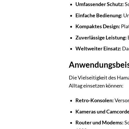
Umfassender Schutz:
Sc
Einfache Bedienung:
Un
Kompaktes Design:
Pla
Zuverlässige Leistung:
B
Weltweiter Einsatz:
Dan
Anwendungsbeispi
Die Vielseitigkeit des Ham
Alltag einsetzen können:
Retro-Konsolen:
Versor
Kameras und Camcorde
Router und Modems:
So