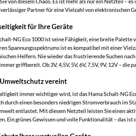
Sie von diesem Chaos. Es ist mehr als nur ein Netzteil – es 
zuverlässiger Partner für eine Vielzahl von elektronischen G
eitigkeit für Ihre Geräte
alt-NG Eco 1000 ist seine Fähigkeit, eine breite Palette 
ren Spannungsspektrums ist es kompatibel mit einer Vielza
nischen Helfern. Nie wieder das frustrierende Suchen nac
mmer griffbereit. Ob 3V, 4,5V, 5V, 6V, 7,5V, 9V, 12V – die p
d Umweltschutz vereint
haltigkeit immer wichtiger wird, ist das Hama Schalt-NG E
ich durch einen besonders niedrigen Stromverbrauch im S
mwelt entlastet. Mit diesem Netzteil leisten Sie einen ak
en. Ein grünes Gewissen und volle Funktionalität – das ist