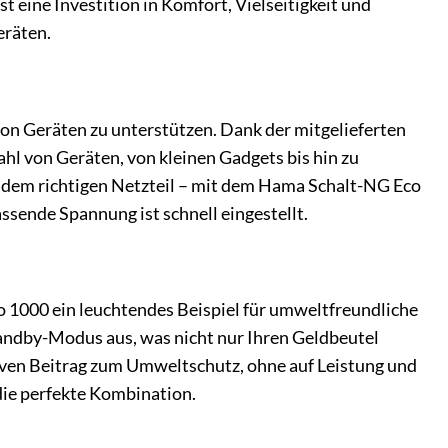
ist eine Investition in Komfort, Vielseitigkeit und
eräten.
von Geräten zu unterstützen. Dank der mitgelieferten
hl von Geräten, von kleinen Gadgets bis hin zu
h dem richtigen Netzteil – mit dem Hama Schalt-NG Eco
assende Spannung ist schnell eingestellt.
co 1000 ein leuchtendes Beispiel für umweltfreundliche
tandby-Modus aus, was nicht nur Ihren Geldbeutel
tiven Beitrag zum Umweltschutz, ohne auf Leistung und
 die perfekte Kombination.