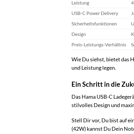
Leistung
4
USB-C Power Delivery
J
Sicherheitsfunktionen
U
Design
K
Preis-Leistungs-Verhältnis
S
Wie Du siehst, bietet das 
und Leistung legen.
Ein Schritt in die Zu
Das Hama USB-C Ladegerät (
stilvolles Design und maxi
Stell Dir vor, Du bist auf
(42W) kannst Du Dein Note