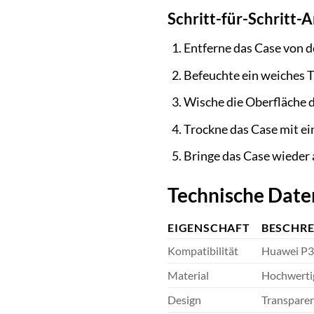
Schritt-für-Schritt-A
Entferne das Case von 
Befeuchte ein weiches 
Wische die Oberfläche d
Trockne das Case mit e
Bringe das Case wieder
Technische Date
EIGENSCHAFT
BESCHR
Kompatibilität
Huawei P
Material
Hochwerti
Design
Transparen