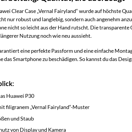
awei Clear Case „Vernal Fairyland“ wurde auf höchste Qual
cht nur robust und langlebig, sondern auch angenehm anzufa
e nicht so leicht aus der Hand rutscht. Die transparente O
längerer Nutzung noch wie neu aussieht.
arantiert eine perfekte Passform und eine einfache Montag
ne das Smartphone zu beschädigen. So kannst du das Desi
lick:
das Huawei P30
it filigranem „Vernal Fairyland“-Muster
ößen und Staub
hutz von Display und Kamera