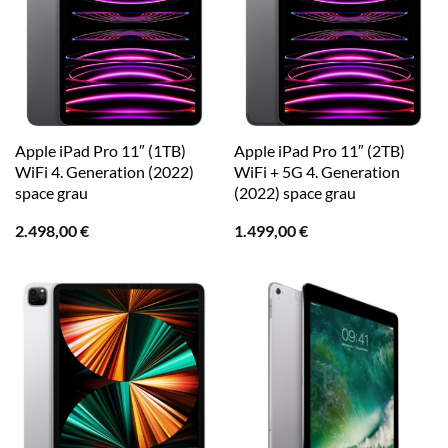
Apple iPad Pro 11″ (1TB)
Apple iPad Pro 11″ (2TB)
WiFi 4. Generation (2022)
WiFi + 5G 4. Generation
space grau
(2022) space grau
2.498,00
€
1.499,00
€