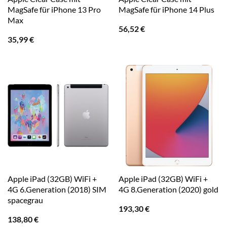
MagSafe für iPhone 13 Pro
MagSafe für iPhone 14 Plus
Max
56,52
€
35,99
€
Apple iPad (32GB) WiFi +
Apple iPad (32GB) WiFi +
4G 6.Generation (2018) SIM
4G 8.Generation (2020) gold
spacegrau
193,30
€
138,80
€