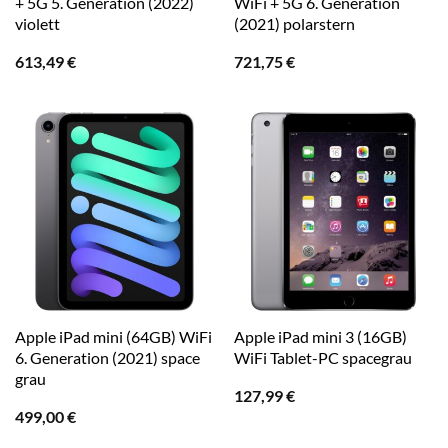
+ 5G 5. Generation (2022)
WiFi + 5G 6. Generation
violett
(2021) polarstern
613,49
€
721,75
€
Apple iPad mini (64GB) WiFi
Apple iPad mini 3 (16GB)
6. Generation (2021) space
WiFi Tablet-PC spacegrau
grau
127,99
€
499,00
€