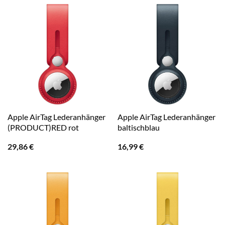
Apple AirTag Lederanhänger
Apple AirTag Lederanhänger
(PRODUCT)RED rot
baltischblau
29,86
€
16,99
€