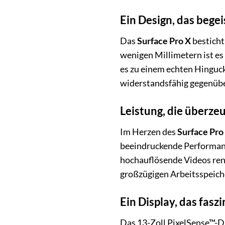
Ein Design, das begei
Das
Surface Pro X
besticht
wenigen Millimetern ist es
es zu einem echten Hinguck
widerstandsfähig gegenübe
Leistung, die überze
Im Herzen des
Surface Pro
beeindruckende Performance
hochauflösende Videos rend
großzügigen Arbeitsspeich
Ein Display, das faszi
Das 13-Zoll PixelSense™-D