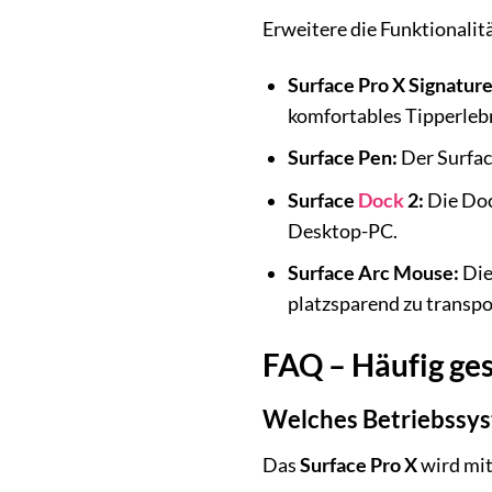
Erweitere die Funktionalit
Surface Pro X Signatur
komfortables Tipperlebn
Surface Pen:
Der Surfac
Surface
Dock
2:
Die Doc
Desktop-PC.
Surface Arc Mouse:
Die
platzsparend zu transpo
FAQ – Häufig ges
Welches Betriebssyst
Das
Surface Pro X
wird mit