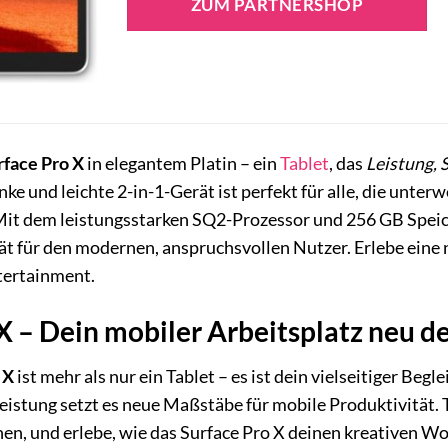
ZUM PARTNERSHOP
face Pro X
in elegantem Platin – ein
Tablet
, das
Leistung, 
nke und leichte 2-in-1-Gerät ist perfekt für alle, die unt
it dem leistungsstarken SQ2-Prozessor und 256 GB Speiche
t für den modernen, anspruchsvollen Nutzer. Erlebe eine n
ntertainment.
X – Dein mobiler Arbeitsplatz neu de
 X
ist mehr als nur ein Tablet – es ist dein vielseitiger Be
istung setzt es neue Maßstäbe für mobile Produktivität. T
en, und erlebe, wie das Surface Pro X deinen kreativen Wo