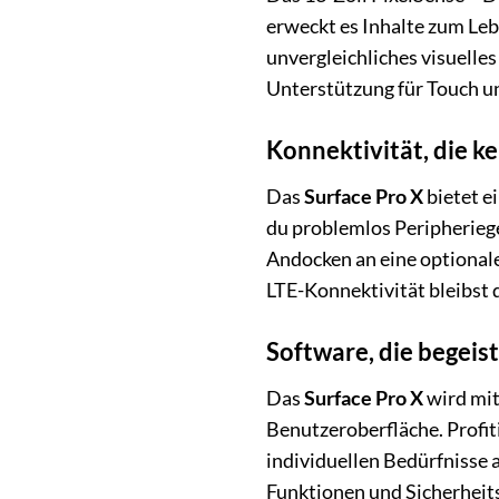
erweckt es Inhalte zum Lebe
unvergleichliches visuelle
Unterstützung für Touch und
Konnektivität, die k
Das
Surface Pro X
bietet e
du problemlos Peripheriege
Andocken an eine optionale
LTE-Konnektivität bleibst 
Software, die begeis
Das
Surface Pro X
wird mit
Benutzeroberfläche. Profi
individuellen Bedürfnisse 
Funktionen und Sicherheit