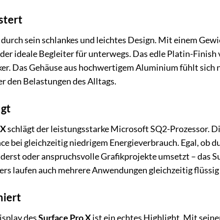
stert
 durch sein schlankes und leichtes Design. Mit einem Gew
 der ideale Begleiter für unterwegs. Das edle Platin-Finis
er. Das Gehäuse aus hochwertigem Aluminium fühlt sich ni
r den Belastungen des Alltags.
ugt
 X
schlägt der leistungsstarke Microsoft SQ2-Prozessor. Die
 bei gleichzeitig niedrigem Energieverbrauch. Egal, ob d
erst oder anspruchsvolle Grafikprojekte umsetzt – das S
ers laufen auch mehrere Anwendungen gleichzeitig flüssi
niert
isplay des
Surface Pro X
ist ein echtes Highlight. Mit sei