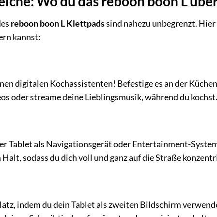
che: Wo du das reboon boon L übera
des
reboon boon L Klettpads
sind nahezu unbegrenzt. Hier 
ern kannst:
inen digitalen Kochassistenten! Befestige es an der Küc
os oder streame deine Lieblingsmusik, während du kochst
r Tablet als Navigationsgerät oder Entertainment-System
 Halt, sodass du dich voll und ganz auf die Straße konzentr
atz, indem du dein Tablet als zweiten Bildschirm verwende