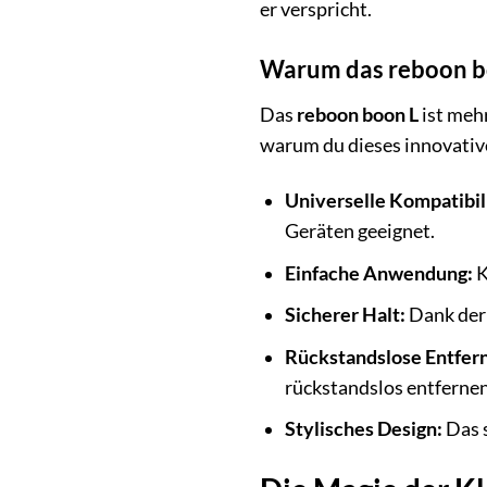
er verspricht.
Warum das reboon bo
Das
reboon boon L
ist mehr
warum du dieses innovative
Universelle Kompatibili
Geräten geeignet.
Einfache Anwendung:
K
Sicherer Halt:
Dank der 
Rückstandslose Entfer
rückstandslos entferne
Stylisches Design:
Das s