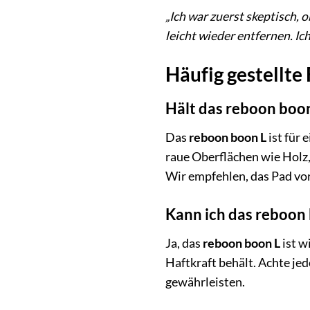
„Ich war zuerst skeptisch, o
leicht wieder entfernen. Ic
Häufig gestellte
Hält das reboon boon
Das
reboon boon L
ist für 
raue Oberflächen wie Holz,
Wir empfehlen, das Pad vor
Kann ich das reboon
Ja, das
reboon boon L
ist w
Haftkraft behält. Achte je
gewährleisten.