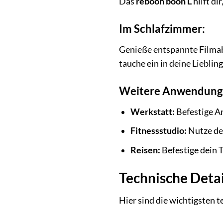
Das
reboon boon L
hilft di
Im Schlafzimmer:
Genieße entspannte Filmabe
tauche ein in deine Lieblin
Weitere Anwendungs
Werkstatt:
Befestige A
Fitnessstudio:
Nutze dei
Reisen:
Befestige dein 
Technische Deta
Hier sind die wichtigsten 