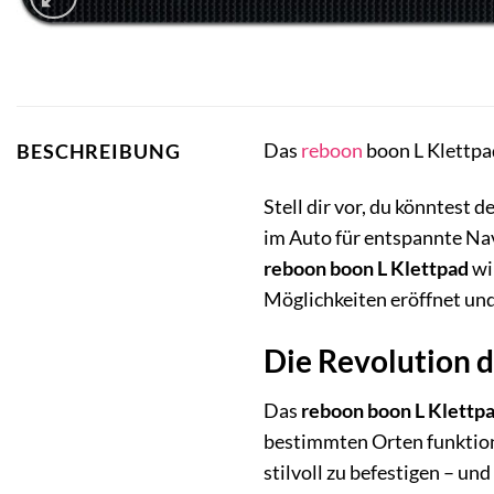
Das
reboon
boon L Klettpad
BESCHREIBUNG
Stell dir vor, du könntest 
im Auto für entspannte Nav
reboon boon L Klettpad
wir
Möglichkeiten eröffnet und 
Die Revolution 
Das
reboon boon L Klettp
bestimmten Orten funktionie
stilvoll zu befestigen – un