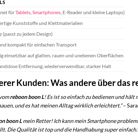
LS
gnet für
Tablets
,
Smartphones
, E-Reader und kleine Laptops)
tige Kunststoffe und Klettmaterialien
 (passt zu jedem Design)
und kompakt für einfachen Transport
tig einsetzbar auf glatten, rauen und unebenen Oberflächen
ndslose Entfernung, wiederverwendbar, starker Halt
erer Kunden: Was andere über das r
t vom
reboon boon L
! Es ist so einfach zu bedienen und hält
uen, und es hat meinen Alltag wirklich erleichtert.“
– Sara
on boon L
mein Retter! Ich kann mein Smartphone probleml
lt. Die Qualität ist top und die Handhabung super einfach.