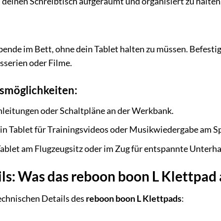
r, deinen Schreibtisch aufgeräumt und organisiert zu halten
nde im Bett, ohne dein Tablet halten zu müssen. Befesti
gsserien oder Filme.
möglichkeiten:
nleitungen oder Schaltpläne an der Werkbank.
n Tablet für Trainingsvideos oder Musikwiedergabe am Sp
Tablet am Flugzeugsitz oder im Zug für entspannte Unterh
ils: Was das reboon boon L Klettpad
technischen Details des
reboon boon L Klettpads
: