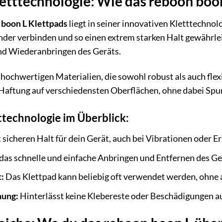
etttechnologie: Wie das reboon boon
 boon L Klettpads
liegt in seiner innovativen Kletttechnol
ander verbinden und so einen extrem starken Halt gewährlei
und Wiederanbringen des Geräts.
hochwertigen Materialien, die sowohl robust als auch flexi
e Haftung auf verschiedensten Oberflächen, ohne dabei Spur
tttechnologie im Überblick:
 sicheren Halt für dein Gerät, auch bei Vibrationen oder E
das schnelle und einfache Anbringen und Entfernen des Ge
:
Das Klettpad kann beliebig oft verwendet werden, ohne a
nung:
Hinterlässt keine Klebereste oder Beschädigungen a