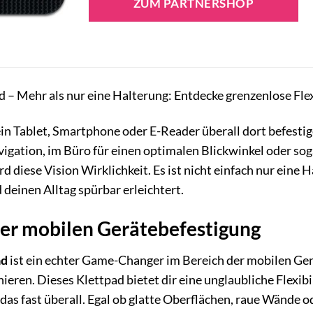
ZUM PARTNERSHOP
 – Mehr als nur eine Halterung: Entdecke grenzenlose Flexi
dein Tablet, Smartphone oder E-Reader überall dort befesti
igation, im Büro für einen optimalen Blickwinkel oder so
d diese Vision Wirklichkeit. Es ist nicht einfach nur eine 
deinen Alltag spürbar erleichtert.
der mobilen Gerätebefestigung
ad
ist ein echter Game-Changer im Bereich der mobilen Gerä
ren. Dieses Klettpad bietet dir eine unglaubliche Flexibil
d das fast überall. Egal ob glatte Oberflächen, raue Wände