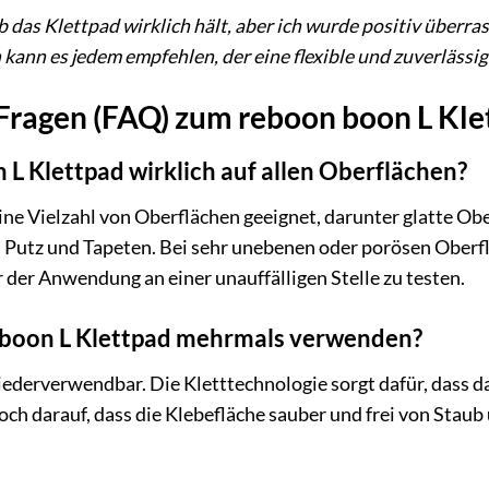
b das Klettpad wirklich hält, aber ich wurde positiv überras
h kann es jedem empfehlen, der eine flexible und zuverlässi
 Fragen (FAQ) zum reboon boon L Kl
 L Klettpad wirklich auf allen Oberflächen?
eine Vielzahl von Oberflächen geeignet, darunter glatte Ob
 Putz und Tapeten. Bei sehr unebenen oder porösen Oberflä
 der Anwendung an einer unauffälligen Stelle zu testen.
 boon L Klettpad mehrmals verwenden?
iederverwendbar. Die Kletttechnologie sorgt dafür, dass
doch darauf, dass die Klebefläche sauber und frei von Stau