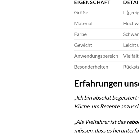
EIGENSCHAFT
DETAI
Größe
L (geei
Material
Hochwer
Farbe
Schwarz
Gewicht
Leicht 
Anwendungsbereich
Vielfäl
Besonderheiten
Rücksta
Erfahrungen uns
„Ich bin absolut begeister
Küche, um Rezepte anzuscha
„Als Vielfahrer ist das
rebo
müssen, dass es herunterfäl