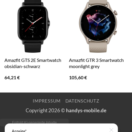
Amazfit GTS 2E Smartwatch
Amazfit GTR 3 Smartwatch
obsidian-schwarz
moonlight grey
64,21
€
105,60
€
IMPRESSUM
DATENSCHUTZ
Copyright 2026 ©
handys-mobile.de
Anzeige*