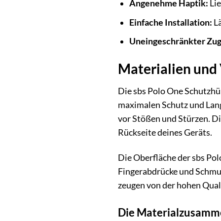
Angenehme Haptik:
Lie
Einfache Installation:
Lä
Uneingeschränkter Zugr
Materialien und 
Die sbs Polo One Schutzhül
maximalen Schutz und Langl
vor Stößen und Stürzen. D
Rückseite deines Geräts.
Die Oberfläche der sbs Pol
Fingerabdrücke und Schmutz
zeugen von der hohen Quali
Die Materialzusamme