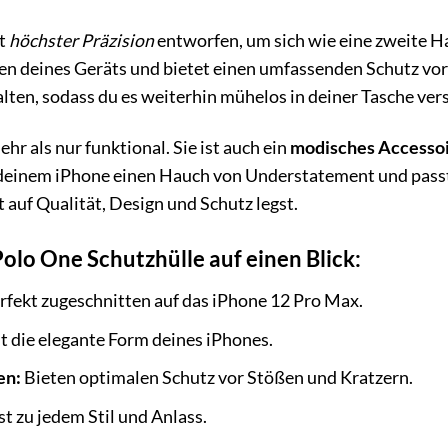
it
höchster Präzision
entworfen, um sich wie eine zweite H
en deines Geräts und bietet einen umfassenden Schutz vor
lten, sodass du es weiterhin mühelos in deiner Tasche v
hr als nur funktional. Sie ist auch ein
modisches Accesso
deinem iPhone einen Hauch von Understatement und passt 
 auf Qualität, Design und Schutz legst.
Polo One Schutzhülle auf einen Blick:
rfekt zugeschnitten auf das iPhone 12 Pro Max.
t die elegante Form deines iPhones.
en:
Bieten optimalen Schutz vor Stößen und Kratzern.
t zu jedem Stil und Anlass.