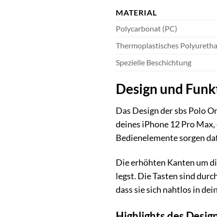
MATERIAL
Polycarbonat (PC)
Thermoplastisches Polyureth
Spezielle Beschichtung
Design und Funkti
Das Design der sbs Polo On
deines iPhone 12 Pro Max, 
Bedienelemente sorgen dafü
Die erhöhten Kanten um die
legst. Die Tasten sind durc
dass sie sich nahtlos in dei
Highlights des Desig