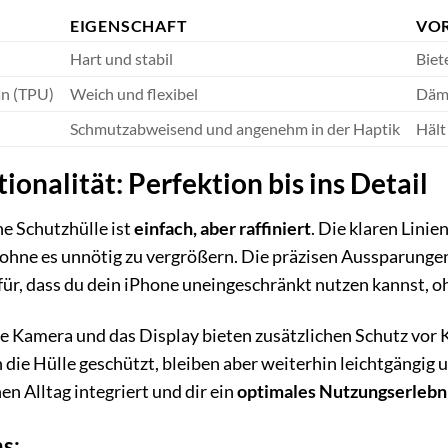
EIGENSCHAFT
VOR
Hart und stabil
Biet
an (TPU)
Weich und flexibel
Dämp
Schmutzabweisend und angenehm in der Haptik
Hält
onalität: Perfektion bis ins Detail
e Schutzhülle ist
einfach, aber raffiniert
. Die klaren Lini
ohne es unnötig zu vergrößern. Die präzisen Aussparungen
r, dass du dein iPhone uneingeschränkt nutzen kannst, oh
 Kamera und das Display bieten zusätzlichen Schutz vor K
h die Hülle geschützt, bleiben aber weiterhin leichtgängig u
nen Alltag integriert und dir ein
optimales Nutzungserlebn
ns: