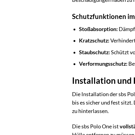
Schutzfunktionen im
Stoßabsorption:
Dämpft 
Kratzschutz:
Verhindert
Staubschutz:
Schützt vo
Verformungsschutz:
Bew
Installation und
Die Installation der sbs P
bis es sicher und fest sitz
zu hinterlassen.
Die sbs Polo One ist
vollst
Hülle entfernen zu müssen