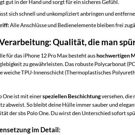
gt gut in der Hand und sorgt für ein sicheres Gefühl.
sst sich schnell und unkompliziert anbringen und entferne
iff:
Alle Anschlüsse und Bedienelemente bleiben frei zugä
Verarbeitung: Qualität, die man spü
le für das iPhone 12 Pro Max besteht aus
hochwertigen M
ebigkeit zu gewährleisten. Das robuste Polycarbonat (PC) 
ie weiche TPU-Innenschicht (Thermoplastisches Polyuretha
o One ist mit einer
speziellen Beschichtung
versehen, die 
 abweist. So bleibt deine Hülle immer sauber und elegant
tät der sbs Polo One. Du wirst den Unterschied sofort spü
nsetzung im Detail: