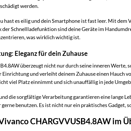
eschädigt werden.
u hast es eilig und dein Smartphone ist fast leer. Mit
 der Schnellladefunktion sind deine Geräte im Handumdreh
zentrieren, was wirklich wichtig ist.
ung: Eleganz für dein Zuhause
8AW überzeugt nicht nur durch seine inneren Werte, so
er Einrichtung und verleiht deinem Zuhause einen Hauch 
icht viel Platz einnimmt und sich unauffällig in jede Umge
nd die sorgfältige Verarbeitung garantieren eine lange L
erne benutzen. Es ist nicht nur ein praktisches Gadget, so
es Vivanco CHARGVVUSB4.8AW im Üb