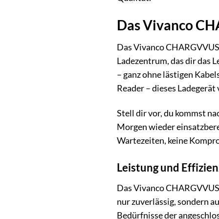
Das Vivanco CH
Das Vivanco CHARGVVUSB4.8
Ladezentrum, das dir das L
– ganz ohne lästigen Kabel
Reader – dieses Ladegerät v
Stell dir vor, du kommst n
Morgen wieder einsatzbere
Wartezeiten, keine Kompr
Leistung und Effizien
Das Vivanco CHARGVVUSB4.
nur zuverlässig, sondern a
Bedürfnisse der angeschlos