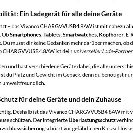
lität: Ein Ladegerät für alle deine Geräte
sitzt – das Vivanco CHARGVVUSB4.8AW ist mit nahezu all
. Ob
Smartphones
,
Tablets
,
Smartwatches
,
Kopfhörer
,
E-
ie. Du musst dir keine Gedanken mehr darüber machen, ob 
anco CHARGVVUSB4.8AW ist dein
universeller Lade-Partner
Reisen und hast verschiedene Geräte dabei, die alle unters
 Platz und Gewicht im Gepäck, denn du benötigst nur noch
h umweltfreundlich.
 Schutz für deine Geräte und dein Zuhause
 wichtig. Deshalb ist das Vivanco CHARGVVUSB4.8AW mit 
use schützen. Der integrierte
Überlastungsschutz
verhind
rzschlusssicherung
schützt vor gefährlichen Kurzschlüsse