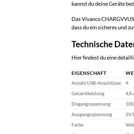
kannst du deine Geräte be
Das Vivanco CHARGVVUSB4.8A
dass du ein sicheres und z
Technische Date
Hier findest du eine deta
EIGENSCHAFT
WE
Anzahl USB-Anschlüsse
4
Gesamtleistung
4,8
Eingangsspannung
100
Ausgangsspannung
5V 
Farbe
We