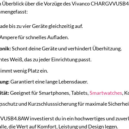
n Überblick über die Vorzüge des Vivanco CHARGVVUSB4.8
mmengefasst:
ade bis zu vier Geräte gleichzeitig auf.
Ampere für schnelles Aufladen.
onik:
Schont deine Geräte und verhindert Überhitzung.
tes Weiß, das zu jeder Einrichtung passt.
immt wenig Platz ein.
ung:
Garantiert eine lange Lebensdauer.
tät:
Geeignet für Smartphones, Tablets,
Smartwatches
, K
sschutz und Kurzschlusssicherung für maximale Sicherhei
B4.8AW investierst du in ein hochwertiges und zuverläss
 alle, die Wert auf Komfort, Leistung und Design legen.