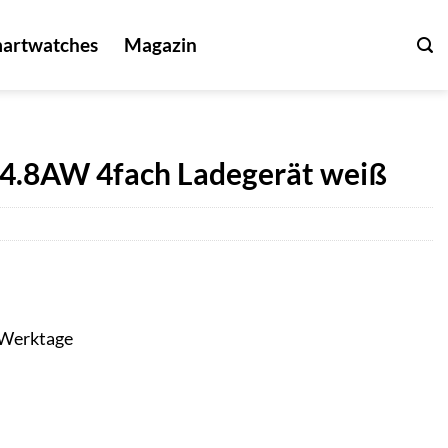
artwatches
Magazin
.8AW 4fach Ladegerät weiß
3 Werktage