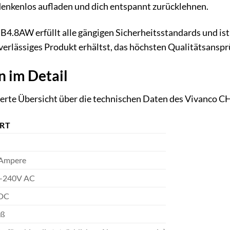
denkenlos aufladen und dich entspannt zurücklehnen.
W erfüllt alle gängigen Sicherheitsstandards und ist CE-
uverlässiges Produkt erhältst, das höchsten Qualitätsansp
n im Detail
illierte Übersicht über die technischen Daten des Viva
RT
 Ampere
-240V AC
DC
iß