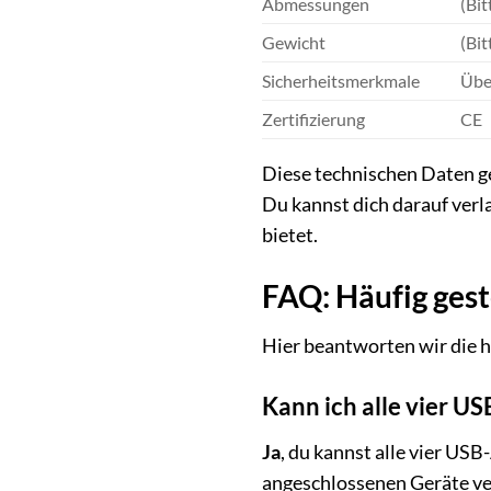
Abmessungen
(Bit
Gewicht
(Bit
Sicherheitsmerkmale
Übe
Zertifizierung
CE
Diese technischen Daten 
Du kannst dich darauf verla
bietet.
FAQ: Häufig ge
Hier beantworten wir die 
Kann ich alle vier US
Ja
, du kannst alle vier USB
angeschlossenen Geräte vert