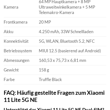
64 MP Hauptkamera + 8 MP
Kamera
Ultraweitwinkelkamera + 5 MP
Telemakro-Kamera
Frontkamera
20 MP
Akku
4.250 mAh, 33W Schnellladen
Konnektivität
5G, WLAN, Bluetooth 5.2, NFC
Betriebssystem
MIUI 12.5 (basierend auf Android)
Abmessungen
160,53 x 75,73 x 6,81 mm
Gewicht
158 g
Farbe
Truffle Black
FAQ: Häufig gestellte Fragen zum Xiaomi
11 Lite 5G NE
Unterstützt das Xiaomi 11 Lite 5G NE Dual-SIM?