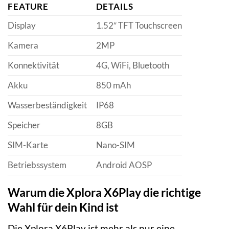
FEATURE
DETAILS
Display
1.52″ TFT Touchscreen
Kamera
2MP
Konnektivität
4G, WiFi, Bluetooth
Akku
850 mAh
Wasserbeständigkeit
IP68
Speicher
8GB
SIM-Karte
Nano-SIM
Betriebssystem
Android AOSP
Warum die Xplora X6Play die richtige
Wahl für dein Kind ist
Die Xplora X6Play ist mehr als nur eine