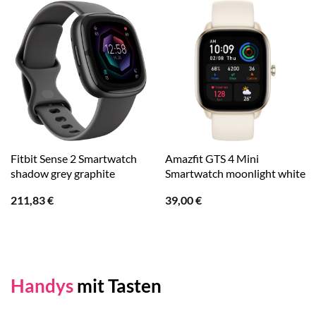
Fitbit Sense 2 Smartwatch
Amazfit GTS 4 Mini
shadow grey graphite
Smartwatch moonlight white
211,83
€
39,00
€
Handys
mit Tasten