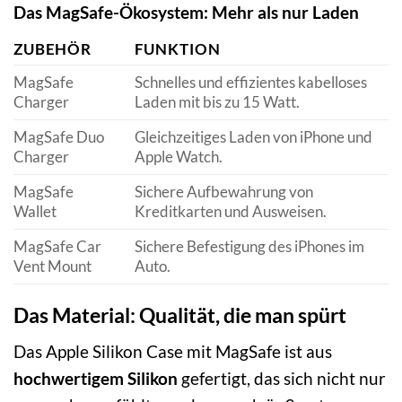
Das MagSafe-Ökosystem: Mehr als nur Laden
ZUBEHÖR
FUNKTION
MagSafe
Schnelles und effizientes kabelloses
Charger
Laden mit bis zu 15 Watt.
MagSafe Duo
Gleichzeitiges Laden von iPhone und
Charger
Apple Watch.
MagSafe
Sichere Aufbewahrung von
Wallet
Kreditkarten und Ausweisen.
MagSafe Car
Sichere Befestigung des iPhones im
Vent Mount
Auto.
Das Material: Qualität, die man spürt
Das Apple Silikon Case mit MagSafe ist aus
hochwertigem Silikon
gefertigt, das sich nicht nur