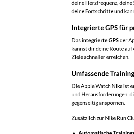
deine Herzfrequenz, deine 
deine Fortschritte und kan
Integrierte GPS für 
Das
integrierte GPS
der Ap
kannst dir deine Route auf
Ziele schneller erreichen.
Umfassende Training
Die Apple Watch Nike ist e
und Herausforderungen, die
gegenseitig anspornen.
Zusätzlich zur Nike Run Cl
Automatische Training