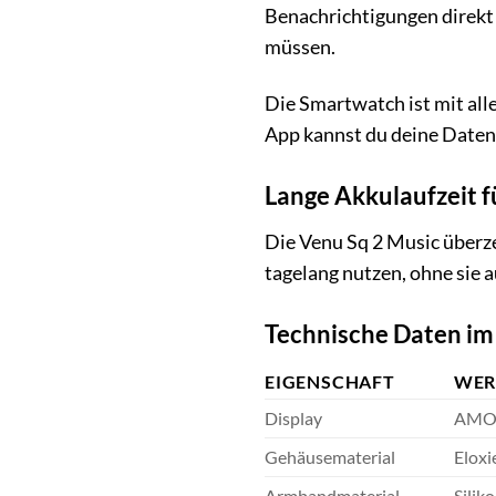
Benachrichtigungen direkt
müssen.
Die Smartwatch ist mit all
App kannst du deine Daten 
Lange Akkulaufzeit 
Die Venu Sq 2 Music überz
tagelang nutzen, ohne sie
Technische Daten im
EIGENSCHAFT
WER
Display
AMOL
Gehäusematerial
Eloxi
Armbandmaterial
Silik