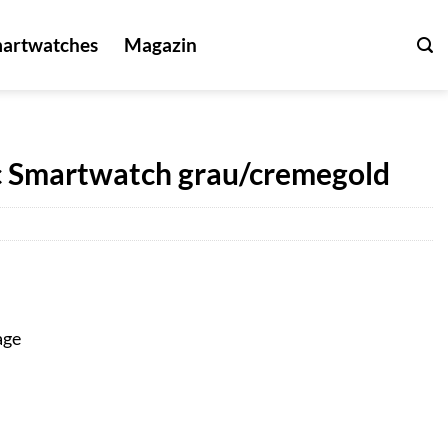
artwatches
Magazin
c Smartwatch grau/cremegold
age