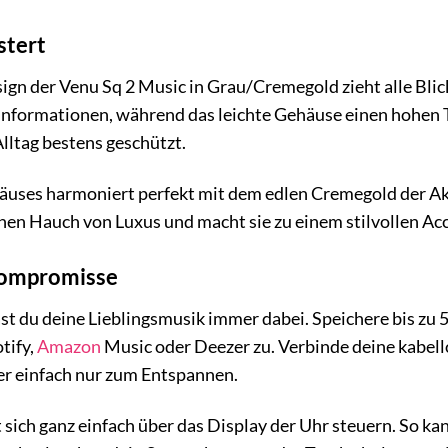
stert
gn der Venu Sq 2 Music in Grau/Cremegold zieht alle Blic
r Informationen, während das leichte Gehäuse einen hohen
Alltag bestens geschützt.
äuses harmoniert perfekt mit dem edlen Cremegold der A
nen Hauch von Luxus und macht sie zu einem stilvollen Acc
Kompromisse
t du deine Lieblingsmusik immer dabei. Speichere bis zu 5
tify,
Amazon
Music oder Deezer zu. Verbinde deine kabell
er einfach nur zum Entspannen.
sich ganz einfach über das Display der Uhr steuern. So ka