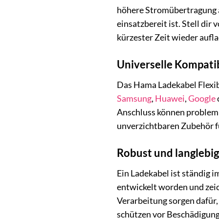
höhere Stromübertragung al
einsatzbereit ist. Stell di
kürzester Zeit wieder aufl
Universelle Kompatib
Das Hama Ladekabel Flexibl
Samsung
,
Huawei
,
Google
Anschluss können probleml
unverzichtbaren Zubehör fü
Robust und langlebig
Ein Ladekabel ist ständig i
entwickelt worden und zeic
Verarbeitung sorgen dafür,
schützen vor Beschädigung