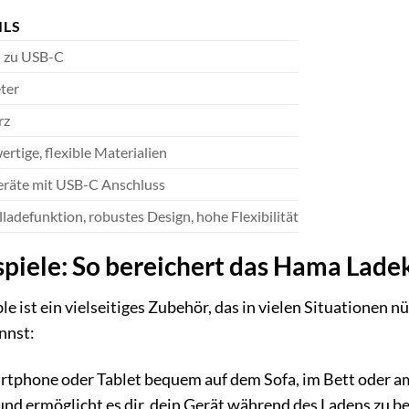
ILS
 zu USB-C
ter
rz
rtige, flexible Materialien
eräte mit USB-C Anschluss
lladefunktion, robustes Design, hohe Flexibilität
iele: So bereichert das Hama Ladek
ist ein vielseitiges Zubehör, das in vielen Situationen nütz
nnst:
tphone oder Tablet bequem auf dem Sofa, im Bett oder am 
nd ermöglicht es dir, dein Gerät während des Ladens zu b