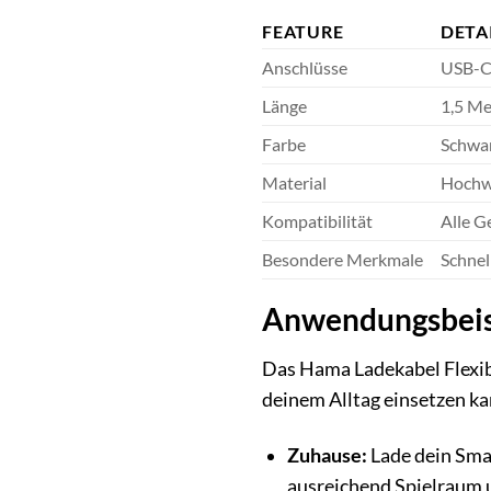
FEATURE
DETA
Anschlüsse
USB-C
Länge
1,5 Me
Farbe
Schwa
Material
Hochwe
Kompatibilität
Alle G
Besondere Merkmale
Schnel
Anwendungsbeisp
Das Hama Ladekabel Flexible 
deinem Alltag einsetzen ka
Zuhause:
Lade dein Smar
ausreichend Spielraum u