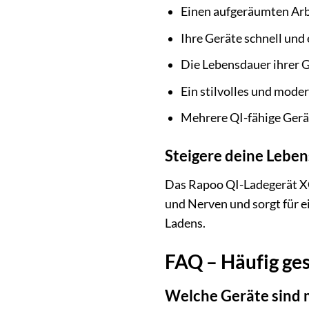
Einen aufgeräumten Arb
Ihre Geräte schnell und 
Die Lebensdauer ihrer 
Ein stilvolles und mode
Mehrere QI-fähige Gerät
Steigere deine Lebe
Das Rapoo QI-Ladegerät XC10
und Nerven und sorgt für ei
Ladens.
FAQ – Häufig ge
Welche Geräte sind 