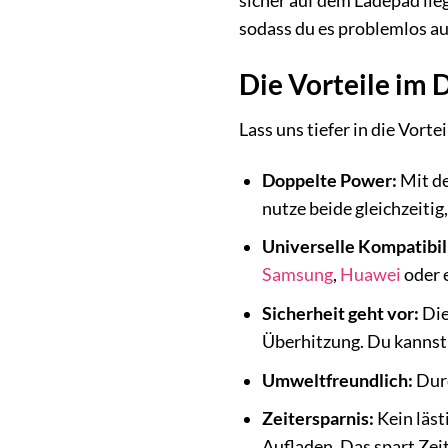
sicher auf dem Ladepad li
sodass du es problemlos a
Die Vorteile im 
Lass uns tiefer in die Vor
Doppelte Power:
Mit de
nutze beide gleichzeiti
Universelle Kompatibili
Samsung
,
Huawei
oder e
Sicherheit geht vor:
Die
Überhitzung. Du kannst
Umweltfreundlich:
Durc
Zeitersparnis:
Kein läst
Aufladen. Das spart Zei