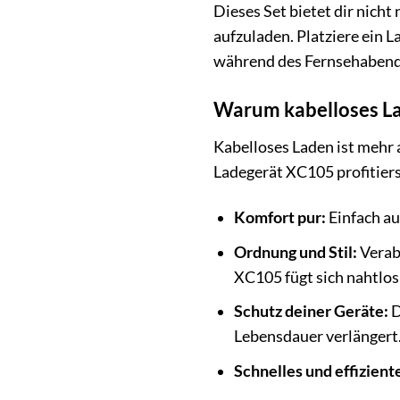
Dieses Set bietet dir nicht
aufzuladen. Platziere ein
während des Fernsehabends 
Warum kabelloses La
Kabelloses Laden ist mehr 
Ladegerät XC105 profitierst
Komfort pur:
Einfach au
Ordnung und Stil:
Verab
XC105 fügt sich nahtlos
Schutz deiner Geräte:
D
Lebensdauer verlängert
Schnelles und effizient