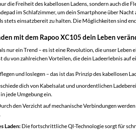
 nur die Freiheit des kabellosen Ladens, sondern auch die F
 Ladepad im Schlafzimmer, um dein Smartphone über Nacht
stets einsatzbereit zu halten. Die Möglichkeiten sind en
den mit dem Rapoo XC105 dein Leben verän
als nur ein Trend – es ist eine Revolution, die unser Leb
 du von zahlreichen Vorteilen, die dein Ladeerlebnis auf e
flegen und loslegen – das ist das Prinzip des kabellosen L
schiede dich von Kabelsalat und unordentlichen Ladebere
 in jede Umgebung ein.
urch den Verzicht auf mechanische Verbindungen werden d
.
es Laden:
Die fortschrittliche QI-Technologie sorgt für sch