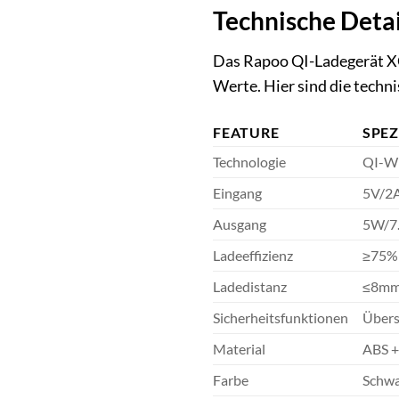
Technische Detai
Das Rapoo QI-Ladegerät XC
Werte. Hier sind die techn
FEATURE
SPEZ
Technologie
QI-Wi
Eingang
5V/2A
Ausgang
5W/7
Ladeeffizienz
≥75%
Ladedistanz
≤8m
Sicherheitsfunktionen
Übers
Material
ABS +
Farbe
Schwa