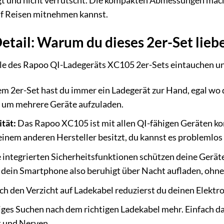
egt und nicht verrutscht. Die kompakten Abmessungen mach
uf Reisen mitnehmen kannst.
Detail: Warum du dieses 2er-Set lieb
teile des Rapoo QI-Ladegeräts XC105 2er-Sets eintauchen 
m 2er-Set hast du immer ein Ladegerät zur Hand, egal wo du
g, um mehrere Geräte aufzuladen.
tät:
Das Rapoo XC105 ist mit allen QI-fähigen Geräten ko
inem anderen Hersteller besitzt, du kannst es problemlos 
 integrierten Sicherheitsfunktionen schützen deine Gerä
 dein Smartphone also beruhigt über Nacht aufladen, ohne
h den Verzicht auf Ladekabel reduzierst du deinen Elektro
iges Suchen nach dem richtigen Ladekabel mehr. Einfach d
t und Nerven.