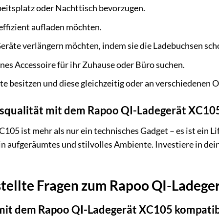
eitsplatz oder Nachttisch bevorzugen.
effizient aufladen möchten.
Geräte verlängern möchten, indem sie die Ladebuchsen sch
rnes Accessoire für ihr Zuhause oder Büro suchen.
e besitzen und diese gleichzeitig oder an verschiedenen 
nsqualität mit dem Rapoo QI-Ladegerät XC10
5 ist mehr als nur ein technisches Gadget – es ist ein Lif
n aufgeräumtes und stilvolles Ambiente. Investiere in dein
stellte Fragen zum Rapoo QI-Ladege
mit dem Rapoo QI-Ladegerät XC105 kompatib