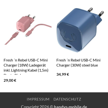
Fresh ´n Rebel USB-C Mini
Fresh ´n Rebel USB-C Mini
Charger (18W) Ladegerät
Charger (30W) steel blue
inkl. Lightning Kabel (1,5m)
34,99
€
Dusty Pink
29,00
€
IMPRESSUM
DATENSCHUTZ
Copyright 2026 ©
handys-mobile.de