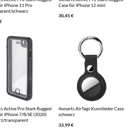
ür iPhone 11 Pro
Case für iPhone 12 mini
arent/schwarz
30,45
€
€
s Active Pro Stark Rugged
4smarts AirTags Kunstleder Case
ür iPhone 7/8/SE (2020)
schwarz
z/transparent
33,99
€