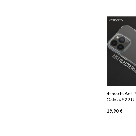
4smarts AntiB
Galaxy S22 Ul
19,90
€