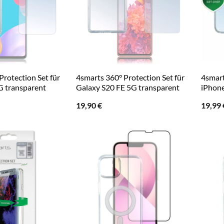
Protection Set für
4smarts 360° Protection Set für
4smart
G transparent
Galaxy S20 FE 5G transparent
iPhone
19,90
€
19,99