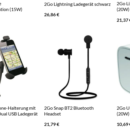
e
2Go Li
2Go Lightning Ladegerät schwarz
ation (15W)
(20W)
26,86
€
21,37
ne-Halterung mit
2Go Snap BT2 Bluetooth
2Go U
Dual USB Ladegerät
Headset
(20W)
21,79
€
10,69