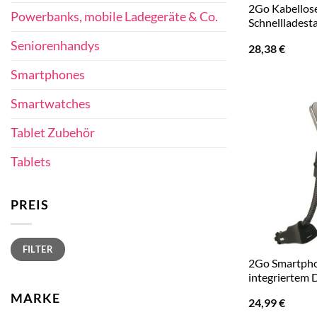
2Go Kabellos
Powerbanks, mobile Ladegeräte & Co.
Schnellladest
Seniorenhandys
28,38
€
Smartphones
Smartwatches
Tablet Zubehör
Tablets
PREIS
Min.
Max.
FILTER
Preis
Preis
2Go Smartpho
integriertem 
MARKE
24,99
€