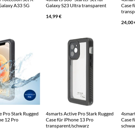
 Galaxy A33 5G
Galaxy S23 Ultra transparent
Case f
transp
14,99
€
24,00
e Pro Stark Rugged
4smarts Active Pro Stark Rugged
4smart
ne 12 Pro
Case für iPhone 13 Pro
Case f
transparent/schwarz
schwar