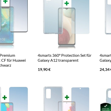
 Premium
4smarts 360° Protection Set für
4smart
t CF für Huawei
Galaxy A12 transparent
Galaxy
chwarz
19,90
€
24,34