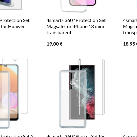
Protection Set
4smarts 360° Protection Set
4smart
 für Huawei
Magsafe für iPhone 13 mini
Magsaf
transparent
transp
19,00
€
18,95
Protection Set X-
4smarts 360° Starter Set für
4smart