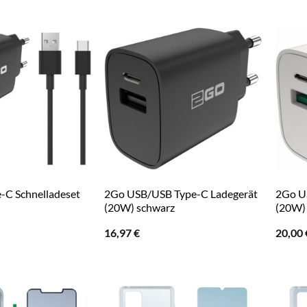
-C Schnelladeset
2Go USB/USB Type-C Ladegerät
2Go U
(20W) schwarz
(20W)
16,97
€
20,00