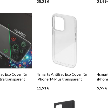
25,21
€
21,99
ac Eco Cover für
4smarts AntiBac Eco Cover für
4smart
tra transparent
iPhone 14 Plus transparent
iPhone
11,91
€
9,99
€